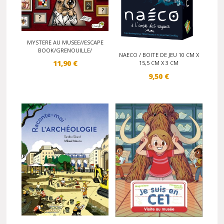
MYSTERE AU MUSEE//ESCAPE
BOOK/GRENOUILLE/
NAECO / BOITE DE JEU 10 CM X
11,90
€
15,5 CM X 3 CM
9,50
€