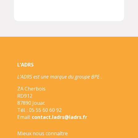
L’ADRS
L’ADRS est une marque du groupe BPE .
ZA Cherbois
RD912
87890 Jouac
Tél. : 05 55 60 60 92
Email:
contact.ladrs@ladrs.fr
Mieux nous connaître