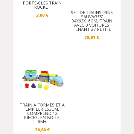
PORTE-CLES TRAIN
ROCKET
SET DE TRAINS ‘PINS
3,00
€
SAUVAGES’
94X63X16CM, TRAIN
AVEC 3 VOITURES
TENANT 27 PETITE
73,91
€
TRAIN A FORMES ET A
EMPILER L53CM,
COMPREND 12
PIECES, EN BOITE,
6M+
30,80
€