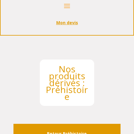
Mon devis
Nos
produits
dérivés :
Préhistoir
e
Retour Préhistoire