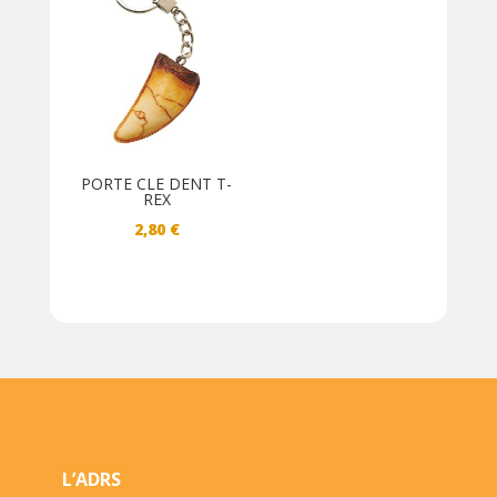
PORTE CLE DENT T-
REX
2,80
€
L’ADRS