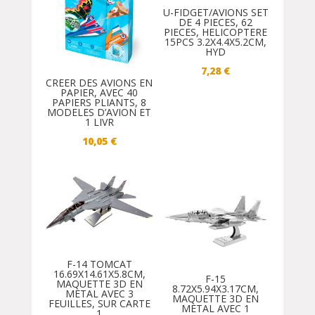
U-FIDGET/AVIONS SET
DE 4 PIECES, 62
PIECES, HELICOPTERE
15PCS 3.2X4.4X5.2CM,
HYD
7,28
€
CREER DES AVIONS EN
PAPIER, AVEC 40
PAPIERS PLIANTS, 8
MODELES D’AVION ET
1 LIVR
10,05
€
F-14 TOMCAT
16.69X14.61X5.8CM,
F-15
MAQUETTE 3D EN
8.72X5.94X3.17CM,
METAL AVEC 3
MAQUETTE 3D EN
FEUILLES, SUR CARTE
METAL AVEC 1
1