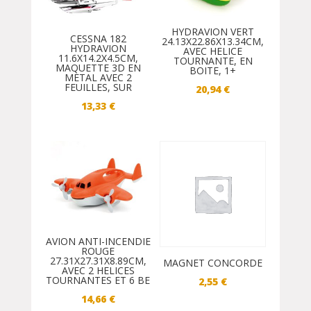
HYDRAVION VERT
CESSNA 182
24.13X22.86X13.34CM,
HYDRAVION
AVEC HELICE
11.6X14.2X4.5CM,
TOURNANTE, EN
MAQUETTE 3D EN
BOITE, 1+
METAL AVEC 2
FEUILLES, SUR
20,94
€
13,33
€
AVION ANTI-INCENDIE
ROUGE
27.31X27.31X8.89CM,
MAGNET CONCORDE
AVEC 2 HELICES
TOURNANTES ET 6 BE
2,55
€
14,66
€