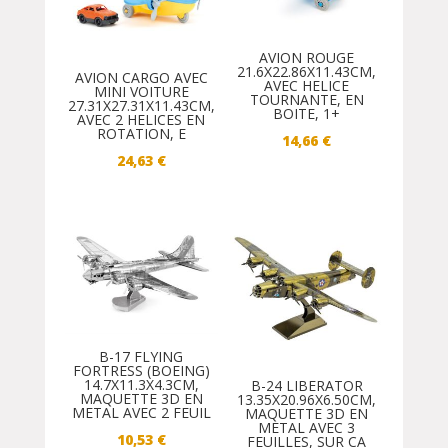
AVION ROUGE
21.6X22.86X11.43CM,
AVION CARGO AVEC
AVEC HELICE
MINI VOITURE
TOURNANTE, EN
27.31X27.31X11.43CM,
BOITE, 1+
AVEC 2 HELICES EN
ROTATION, E
14,66
€
24,63
€
B-17 FLYING
FORTRESS (BOEING)
14.7X11.3X4.3CM,
B-24 LIBERATOR
MAQUETTE 3D EN
13.35X20.96X6.50CM,
METAL AVEC 2 FEUIL
MAQUETTE 3D EN
METAL AVEC 3
10,53
€
FEUILLES, SUR CA