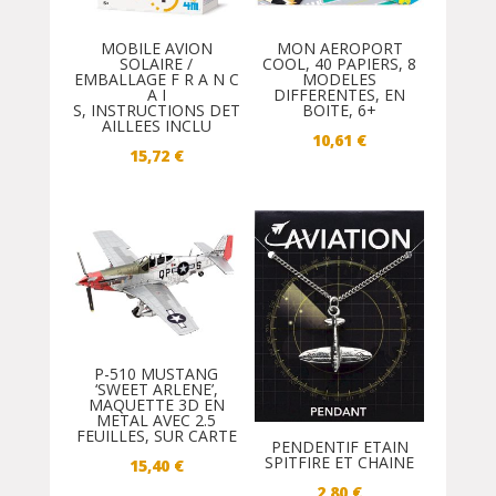
MOBILE AVION
MON AEROPORT
SOLAIRE /
COOL, 40 PAPIERS, 8
EMBALLAGE F R A N C
MODELES
A I
DIFFERENTES, EN
S, INSTRUCTIONS DET
BOITE, 6+
AILLEES INCLU
10,61
€
15,72
€
P-510 MUSTANG
‘SWEET ARLENE’,
MAQUETTE 3D EN
METAL AVEC 2.5
FEUILLES, SUR CARTE
PENDENTIF ETAIN
SPITFIRE ET CHAINE
15,40
€
2,80
€