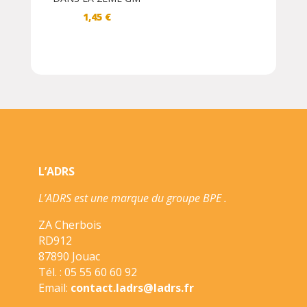
1,45
€
L’ADRS
L’ADRS est une marque du groupe BPE .
ZA Cherbois
RD912
87890 Jouac
Tél. : 05 55 60 60 92
Email:
contact.ladrs@ladrs.fr