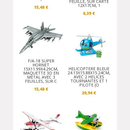
FEUILLE, SUR CARTE
12X17CM, 1
15,48
€
6,39
€
F/A-18 SUPER
HORNET
HELICOPTERE BLEUE
15X11.99X4.29CM,
24.13X15.88X15.24CM,
MAQUETTE 3D EN
AVEC 2 HELICES
METAL AVEC 3
TOURNANTES ET 1
FEUILLES, SUR C
PILOTE (O
15,48
€
20,94
€