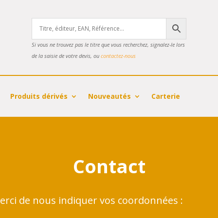
Si vous ne trouvez pas le titre que vous recherchez, signalez-le lors
de la saisie de votre devis, ou
contactez-nous
Produits dérivés
Nouveautés
Carterie
Contact
erci de nous indiquer vos coordonnées :