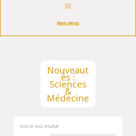
Mon devis
Nouveaut
és :
Sciences
&
Médecine
Voici le seul résultat