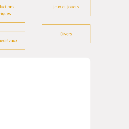
uctions
Jeux et Jouets
riques
Divers
médiévaux