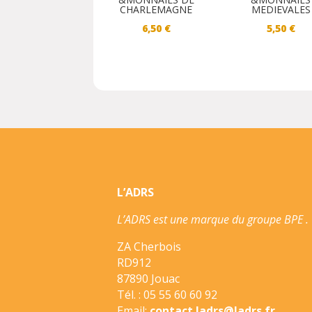
MEDIEVALES
CHARLEMAGNE
5,50
€
6,50
€
L’ADRS
L’ADRS est une marque du groupe BPE .
ZA Cherbois
RD912
87890 Jouac
Tél. : 05 55 60 60 92
Email:
contact.ladrs@ladrs.fr