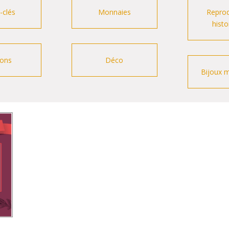
-clés
Monnaies
Reprod
histo
sons
Déco
Bijoux 