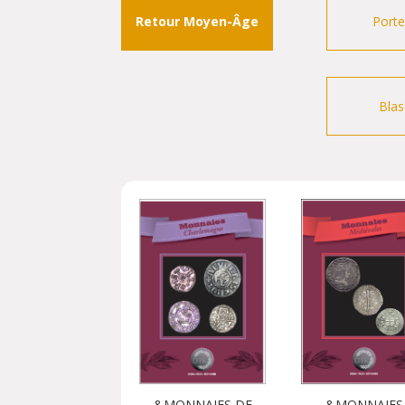
Retour Moyen-Âge
Porte
Bla
&MONNAIES
&MONNAIES DE