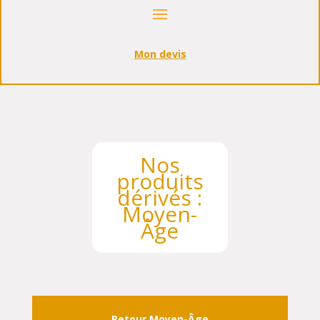
Mon devis
Nos
produits
dérivés :
Moyen-
Âge
Retour Moyen-Âge