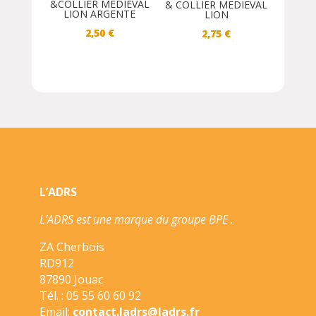
&COLLIER MEDIEVAL
& COLLIER MEDIEVAL
LION ARGENTE
LION
2,50
€
2,75
€
L’ADRS
L’ADRS est une marque du groupe BPE .
ZA Cherbois
RD912
87890 Jouac
Tél. : 05 55 60 60 92
Email:
contact.ladrs@ladrs.fr