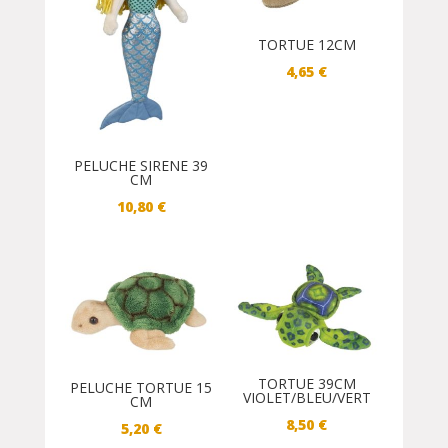
TORTUE 12CM
4,65
€
PELUCHE SIRENE 39
CM
10,80
€
TORTUE 39CM
PELUCHE TORTUE 15
VIOLET/BLEU/VERT
CM
8,50
€
5,20
€