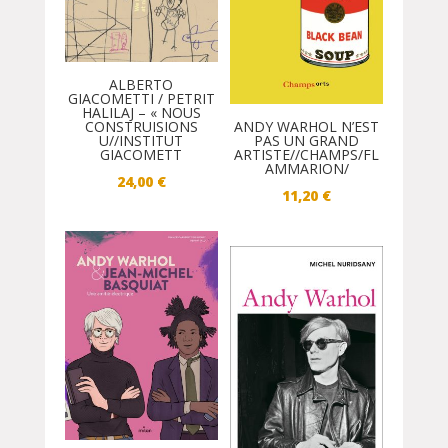
ALBERTO
GIACOMETTI / PETRIT
HALILAJ – « NOUS
CONSTRUISIONS
ANDY WARHOL N’EST
U//INSTITUT
PAS UN GRAND
GIACOMETT
ARTISTE//CHAMPS/FL
AMMARION/
24,00
€
11,20
€