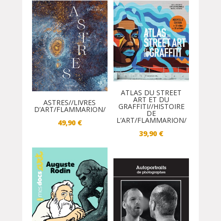
ATLAS DU STREET
ART ET DU
ASTRES//LIVRES
GRAFFITI//HISTOIRE
D’ART/FLAMMARION/
DE
L’ART/FLAMMARION/
49,90
€
39,90
€