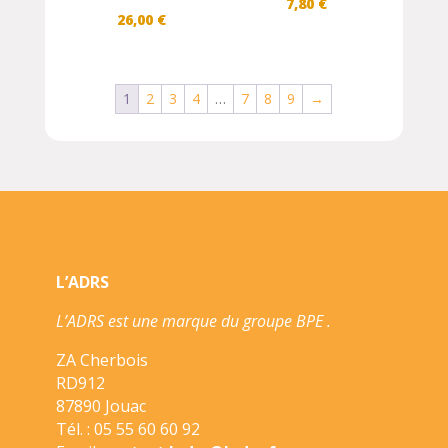
7,80
€
26,00
€
1
2
3
4
…
7
8
9
→
L’ADRS
L’ADRS est une marque du groupe BPE .
ZA Cherbois
RD912
87890 Jouac
Tél. : 05 55 60 60 92