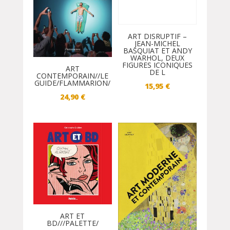
ART DISRUPTIF –
JEAN-MICHEL
BASQUIAT ET ANDY
WARHOL, DEUX
FIGURES ICONIQUES
ART
DE L
CONTEMPORAIN//LE
GUIDE/FLAMMARION/
15,95
€
24,90
€
ART ET
BD///PALETTE/