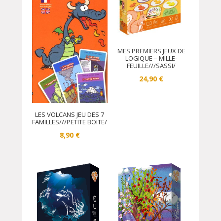
MES PREMIERS JEUX DE
LOGIQUE – MILLE-
FEUILLE///SASSI/
24,90
€
LES VOLCANS JEU DES 7
FAMILLES///PETITE BOITE/
8,90
€