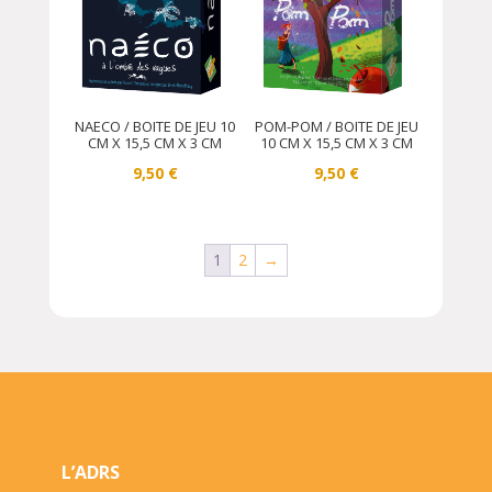
NAECO / BOITE DE JEU 10
POM-POM / BOITE DE JEU
CM X 15,5 CM X 3 CM
10 CM X 15,5 CM X 3 CM
9,50
€
9,50
€
1
2
→
L’ADRS