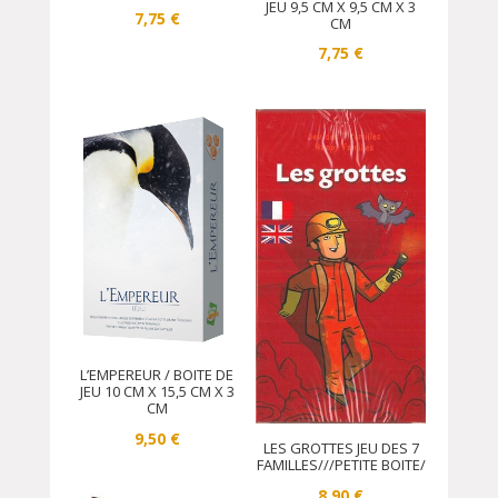
JEU 9,5 CM X 9,5 CM X 3
7,75
€
CM
7,75
€
L’EMPEREUR / BOITE DE
JEU 10 CM X 15,5 CM X 3
CM
9,50
€
LES GROTTES JEU DES 7
FAMILLES///PETITE BOITE/
8,90
€