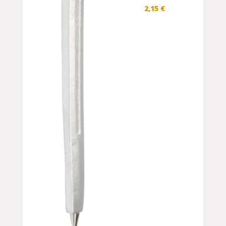
2,15
€