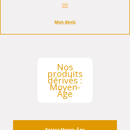
Mon devis
Nos
produits
dérivés :
Moyen-
Âge
Retour Moyen-Âge