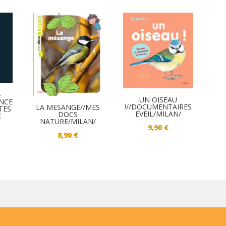
–
UN OISEAU
ANCE
!//DOCUMENTAIRES
LA MESANGE//MES
TES
EVEIL/MILAN/
DOCS
E
NATURE/MILAN/
9,90
€
8,90
€