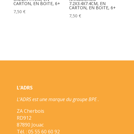
CARTON, EN BOITE, 6+
7.2X3.4X7.4CM, EN
CARTON, EN BOITE, 6+
7,50
€
7,50
€
L’ADRS
L’ADRS est une marque du groupe BPE .
ZA Cherbois
RD912
87890 Jouac
Tél. : 05 55 60 60 92