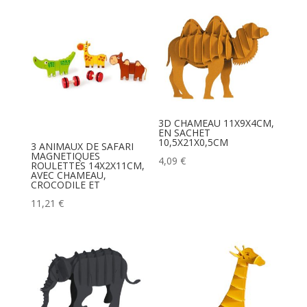
3D CHAMEAU 11X9X4CM,
EN SACHET
10,5X21X0,5CM
3 ANIMAUX DE SAFARI
MAGNETIQUES
4,09
€
ROULETTES 14X2X11CM,
AVEC CHAMEAU,
CROCODILE ET
11,21
€