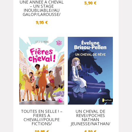
UNE ANNEE A CHEVAL
5,90
€
– UN STAGE
INOUBLIABLE//AU
GALOP/LAROUSSE/
9,95
€
TOUTES EN SELLE ! –
UN CHEVAL DE
FIERES A
REVE//POCHES
CHEVAL///POULPE
NATHAN
FICTIONS/
JEUNESSE/NATHAN/
10,95
€
6,80
€