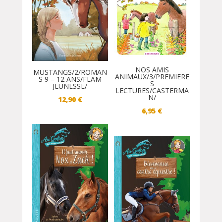
NOS AMIS
MUSTANGS/2/ROMAN
ANIMAUX/3/PREMIERE
S 9 – 12 ANS/FLAM
S
JEUNESSE/
LECTURES/CASTERMA
N/
12,90
€
6,95
€