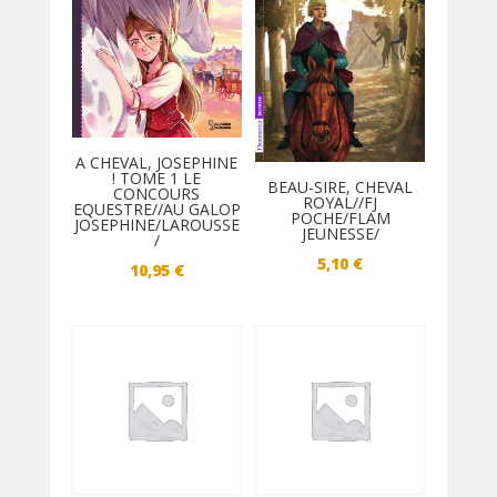
A CHEVAL, JOSEPHINE
! TOME 1 LE
BEAU-SIRE, CHEVAL
CONCOURS
ROYAL//FJ
EQUESTRE//AU GALOP
POCHE/FLAM
JOSEPHINE/LAROUSSE
JEUNESSE/
/
5,10
€
10,95
€