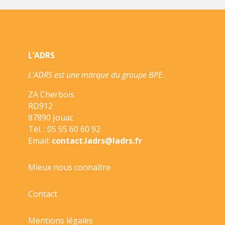
UNE
ANNEE
A
CHEVAL
L’ADRS
-
IL
L’ADRS est une marque du groupe BPE .
FAUT
SAUVER
ZA Cherbois
NOX
RD912
ET
87890 Jouac
ZACH//AU
Tél. : 05 55 60 60 92
GALOP/LAROUS
Email:
contact.ladrs@ladrs.fr
Mieux nous connaître
Contact
Mentions légales