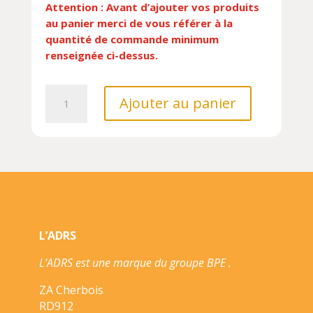
Attention : Avant d’ajouter vos produits
au panier merci de vous référer à la
quantité de commande minimum
renseignée ci-dessus.
quantité
Ajouter au panier
de
ZOUAVE
1914-
1918
11.5
CM
L’ADRS
L’ADRS est une marque du groupe BPE .
ZA Cherbois
RD912