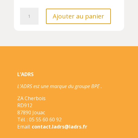
quantité
Ajouter au panier
de
VOYAGE,
DECOUVRE,
EXPLORE
-
LA
MER///SASSI/
L’ADRS
L’ADRS est une marque du groupe BPE .
ZA Cherbois
RD912
87890 Jouac
Tél. : 05 55 60 60 92
Email:
contact.ladrs@ladrs.fr