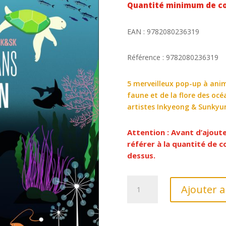
Quantité minimum de c
EAN : 9782080236319
Référence : 9782080236319
5 merveilleux pop-up à anim
faune et de la flore des océ
artistes Inkyeong & Sunkyu
Attention : Avant d’ajout
référer à la quantité de
dessus.
quantité
Ajouter a
de
VOYAGE
DANS