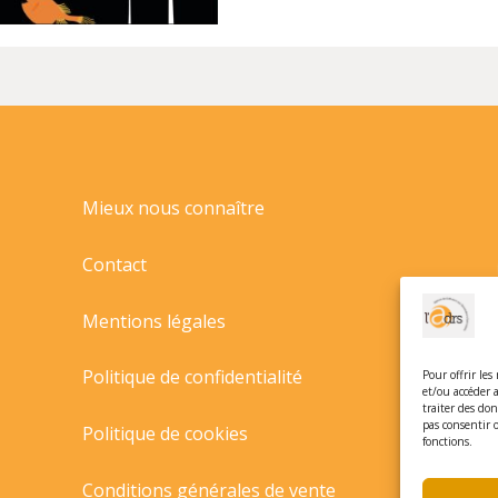
L'OCEAN//LES
ALBUMS
DU
PERE
CASTOR/PERE
CASTOR/
Mieux nous connaître
Contact
Mentions légales
Politique de confidentialité
Pour offrir les
et/ou accéder 
traiter des do
pas consentir 
Politique de cookies
fonctions.
Conditions générales de vente