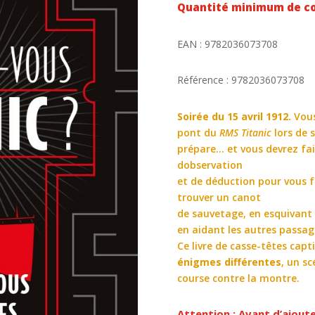
Quantité minimum de c
EAN : 9782036073708
Référence : 9782036073708
Soirée du 15 avril 1912.
Vous
pont du
RMS Titanic
lors de 
prépare… et vous devrez fai
dobservation
et de déduction pour vous f
trouver un canot
de sauvetage, en esquivant 
en aidant les autres passag
Ce livre de casse-têtes cap
énigmes différentes
, un s
course contre la montre.
Attention : Avant d’ajout