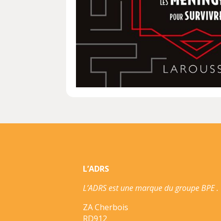
L’ADRS
L’ADRS est une marque du groupe BPE .
ZA Cherbois
RD912