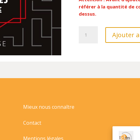
référer à la quantité de
dessus.
quantité
Ajouter a
de
VOUS
ECHAPPEREZ-
VOUS
DU
TITANIC
A
TEMPS
?//ESCAPE
GAME/LAROUSSE/
Mieux nous connaître
Contact
Mentions légales