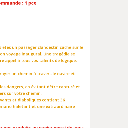
ommande : 1 pce
 êtes un passager clandestin caché sur le
son voyage inaugural. Une tragédie se
re appel à tous vos talents de logique,
rayer un chemin à travers le navire et
les dangers, en évitant dêtre capturé et
ers sur votre chemin.
tivants et diaboliques contient
36
cénario haletant et une extraordinaire
er vos produits au panier merci de vous