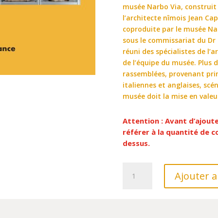
musée Narbo Via, construit 
l’architecte nîmois Jean Cap
coproduite par le musée Nar
sous le commissariat du Dr 
réuni des spécialistes de l’
de l’équipe du musée. Plus 
rassemblées, provenant prin
italiennes et anglaises, scé
musée doit la mise en valeur
Attention : Avant d’ajout
référer à la quantité de
dessus.
quantité
Ajouter a
de
VENI,
VIDI...
BATI