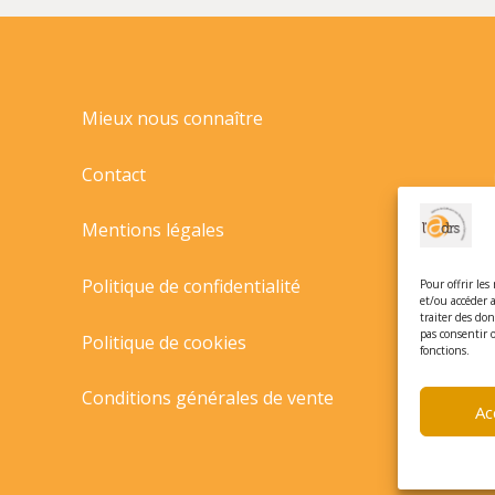
!//ERRANCE
&
PICARD/ERRANCE/
Mieux nous connaître
Contact
Mentions légales
Politique de confidentialité
Pour offrir les
et/ou accéder 
traiter des do
pas consentir 
Politique de cookies
fonctions.
Conditions générales de vente
Ac