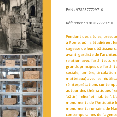
EAN : 9782877729710
Référence : 9782877729710
Pendant des siècles, presqu
à Rome, où ils étudièrent l
sagesse de leurs bâtisseurs.
avant-gardiste de l’archite
relation avec l’architectur
grands principes de l’archi
sociale, lumière, circulation 
matériaux) avec les réutili
réinterprétations contempor
autour des thématiques ‘rempl
‘bâtir’, ‘relier’ et ‘habiter’
monuments de l’Antiquité les
monuments romains de Narb
contemporaines de l’agence 