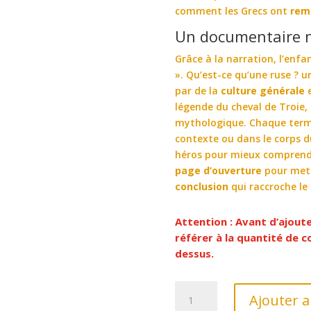
comment les Grecs ont
rem
Un documentaire n
Grâce à la narration, l’enf
».
Qu’est-ce qu’une ruse ? u
par de la
culture générale
e
légende du cheval de Troie, 
mythologique
. Chaque term
contexte ou dans le corps d
héros pour mieux comprendre
page d’ouverture
pour mett
conclusion
qui raccroche le
Attention : Avant d’ajout
référer à la quantité de
dessus.
quantité
Ajouter a
de