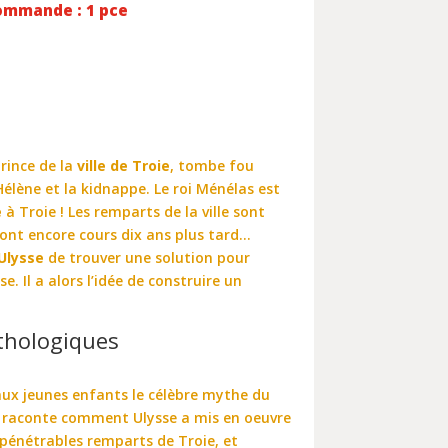
ommande : 1 pce
prince de la
ville de Troie
, tombe fou
Hélène et la kidnappe. Le roi Ménélas est
e
à Troie ! Les remparts de la ville sont
 ont encore cours dix ans plus tard…
Ulysse
de trouver une solution pour
e. Il a alors l’idée de construire un
thologiques
aux jeunes enfants le célèbre mythe du
e raconte comment Ulysse a mis en oeuvre
mpénétrables remparts de Troie, et