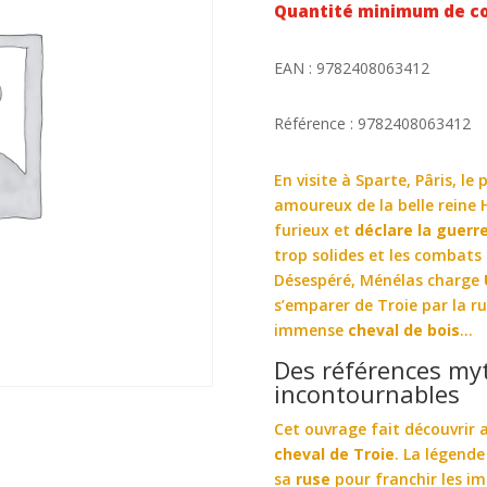
Quantité minimum de c
EAN : 9782408063412
Référence : 9782408063412
En visite à Sparte, Pâris, le 
amoureux de la belle reine 
furieux et
déclare la guerr
trop solides et les combats
Désespéré, Ménélas charge
s’emparer de Troie par la rus
immense
cheval de bois
…
Des références my
incontournables
Cet ouvrage fait découvrir 
cheval de Troie
. La légend
sa
ruse
pour franchir les i