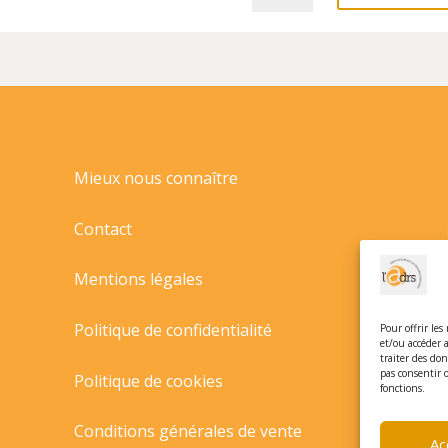
ULYSSE
ET
LE
CHEVAL
DE
TROIE//MES
P'TITS
MYTHES/MILAN/
Mieux nous connaître
Contact
Mentions légales
Politique de confidentialité
Pour offrir les
et/ou accéder 
traiter des do
pas consentir 
Politique de cookies
fonctions.
Conditions générales de vente
Ac