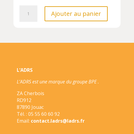
quantité
Ajouter au panier
de
TYRANOSAURE
3D
EN
CARTON
A
CONSTRUIRE
L’ADRS
L’ADRS est une marque du groupe BPE .
ZA Cherbois
RD912
87890 Jouac
Tél. : 05 55 60 60 92
Email:
contact.ladrs@ladrs.fr