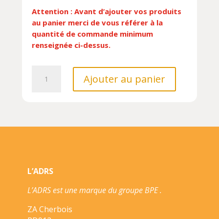
Attention : Avant d’ajouter vos produits
au panier merci de vous référer à la
quantité de commande minimum
renseignée ci-dessus.
quantité
Ajouter au panier
de
TU
VAS
REUSSIR,
PETITE
CHENILLE
!//PETITES
BETES
L’ADRS
-
GRANDS
L’ADRS est une marque du groupe BPE .
SENTIMENTS/PIKTOS
JEUN
ZA Cherbois