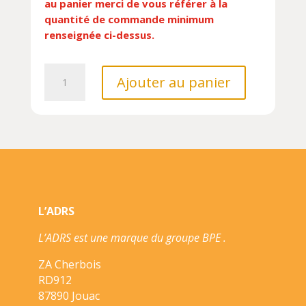
au panier merci de vous référer à la
quantité de commande minimum
renseignée ci-dessus.
quantité
Ajouter au panier
de
TRACTEUR
ORANGE
29.85X13.97X12.05CM,
AVEC
CHARIOT
DETACHABLE,
EN
L’ADRS
BOITE,
1+
L’ADRS est une marque du groupe BPE .
ZA Cherbois
RD912
87890 Jouac