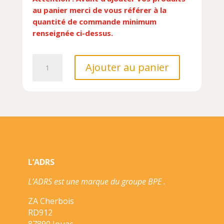
au panier merci de vous référer à la
quantité de commande minimum
renseignée ci-dessus.
quantité
Ajouter au panier
de
TISANES//CARNETS
BOTANIQUES/ARTEMIS/
L’ADRS
L’ADRS est une marque du groupe BPE .
ZA Cherbois
RD912
87890 Jouac