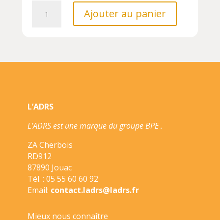
quantité
Ajouter au panier
de
SUR
LA
PISTE
DES
DRAGONS
NE//ALBUMS/KIMANE/
L’ADRS
L’ADRS est une marque du groupe BPE .
ZA Cherbois
RD912
87890 Jouac
Tél. : 05 55 60 60 92
Email:
contact.ladrs@ladrs.fr
Mieux nous connaître