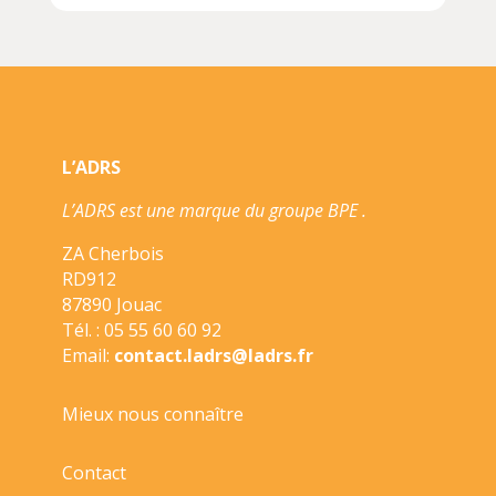
ART
:
LES
ETOILES
MONTANTES///L
IMPREVU/
L’ADRS
L’ADRS est une marque du groupe BPE .
ZA Cherbois
RD912
87890 Jouac
Tél. : 05 55 60 60 92
Email:
contact.ladrs@ladrs.fr
Mieux nous connaître
Contact