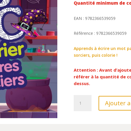
Quantité minimum de c
EAN : 9782366539059
Référence : 9782366539059
Apprends à écrire un mot pa
sorciers, puis colorie !
Attention : Avant d’ajout
référer à la quantité de
dessus.
quantité
Ajouter a
de
SORCIERES
ET
SORCIERS//MON