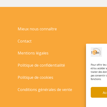
ABECEDAIRE
A
COLORIER/GRENOUILLE/
Mieux nous connaître
Contact
Mentions légales
Politique de confidentialité
Pour offrir les
et/ou accéder 
traiter des do
pas consentir 
Politique de cookies
fonctions.
Conditions générales de vente
Ac