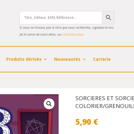
Si vous ne trouvez pas le titre que vous recherchez, signalez-le lors
de la saisie de votre devis, ou
contactez-nous
Produits dérivés
Nouveautés
Carterie
SORCIERES ET SORCI
COLORIER/GRENOUIL
5,90
€