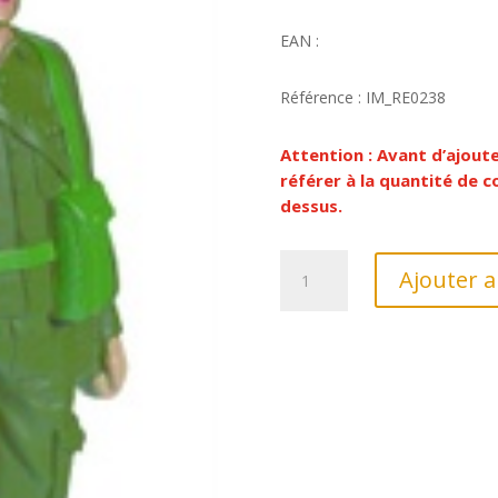
EAN :
Référence : IM_RE0238
Attention : Avant d’ajout
référer à la quantité de
dessus.
quantité
Ajouter a
de
SOLDAT
BRITANNIQUE
1944
15
CM