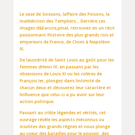
Le vase de Soissons, laffaire des Poisons, la
malédiction des Templiers… Derrière ces
images d&Eacute,pinal, retrouvez en un récit
passionnant lhistoire des plus grands rois et
empereurs de France, de Clovis à Napoléon
III.
De laustérité de Saint Louis au goût pour les
femmes dHenri IV, en passant par les
obsessions de Louis XI ou les colères de
François Ier, plongez dans lintimité de
chacun deux et découvrez leur caractère et
linfluence que celui-ci a pu avoir sur leur
action politique.
Passant au crible légendes et vérités, cet
ouvrage révèle les aspects méconnus ou
insolites des grands règnes et nous plonge
au coeur des batailles pour le pouvoir, des