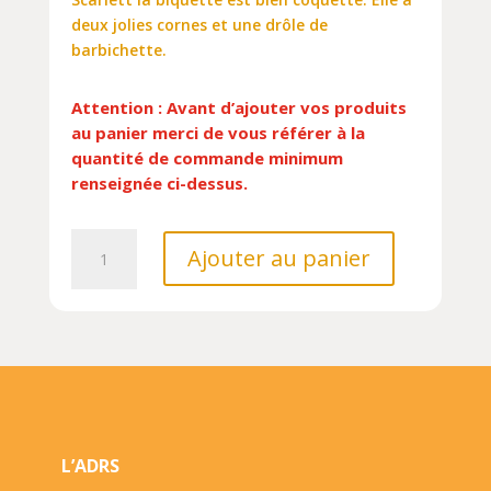
deux jolies cornes et une drôle de
barbichette.
Attention : Avant d’ajouter vos produits
au panier merci de vous référer à la
quantité de commande minimum
renseignée ci-dessus.
quantité
Ajouter au panier
de
SCARLETT
LA
BIQUETTE/50/LIVRES
MARIONNETTES/CASTERMAN/LES
BEBETES
L’ADRS