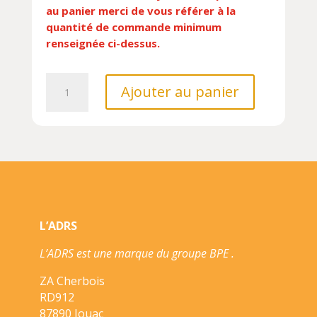
au panier merci de vous référer à la
quantité de commande minimum
renseignée ci-dessus.
quantité
Ajouter au panier
de
SAPIENS
(EDITION
2022)///ALBIN
MICHEL/
L’ADRS
L’ADRS est une marque du groupe BPE .
ZA Cherbois
RD912
87890 Jouac