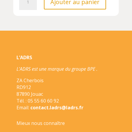
Ajouter au panier
de
SAFRAN
ET
LE
SECRET
DE
LA
GROTTE/1/POCUS/SARBACANE/LE
L’ADRS
PETIT
ARCHIPEL
L’ADRS est une marque du groupe BPE .
ZA Cherbois
RD912
87890 Jouac
Tél. : 05 55 60 60 92
Email:
contact.ladrs@ladrs.fr
Mieux nous connaître