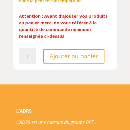
dans la pensée contemporaine.
Attention : Avant d’ajouter vos produits
au panier merci de vous référer à la
quantité de commande minimum
renseignée ci-dessus.
quantité
Ajouter au panier
de
ROME,
NAISSANCE
D'UN
EMPIRE//MONDES
ANCIENS/BELIN/
L’ADRS
L’ADRS est une marque du groupe BPE .