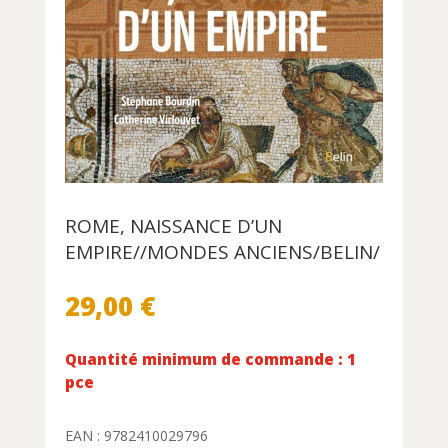
ROME, NAISSANCE D’UN
EMPIRE//MONDES ANCIENS/BELIN/
29,00
€
Quantité minimum de commande : 1
pce
EAN : 9782410029796