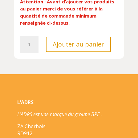
Attention : Avant d’ajouter vos produits
au panier merci de vous référer à la
quantité de commande minimum
renseignée ci-dessus.
quantité
Ajouter au panier
de
ROMAN
DOC
L'INCROYABLE
DESTIN
DE
NIKOLA
TESLA,
L’ADRS
LE
MAITRE
L’ADRS est une marque du groupe BPE .
DE
L'ELECTRICITE//LES
ZA Cherbois
R
RD912