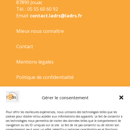
87890 Jouac
Tél. : 05 55 60 60 92
Email:
contact.ladrs@ladrs.fr
Mieux nous connaître
Contact
Mentions légales
Politique de confidentialité
Politique de cookies
Gérer le consentement
Conditions générales de vente
Pour offrir les meilleures expériences, nous utilisons des technologies telles que les
cookies pour stocker et/ou accéder aux informations des appareils. Le fait de consentir à
ces technologies nous permettra de traiter des données telles que le comportement de
navigation ou les ID uniques sur ce site. Le fait de ne pas consentir ou de retirer son
consentement peut avoir un effet négatif sur certaines caractéristiques et fonctions.