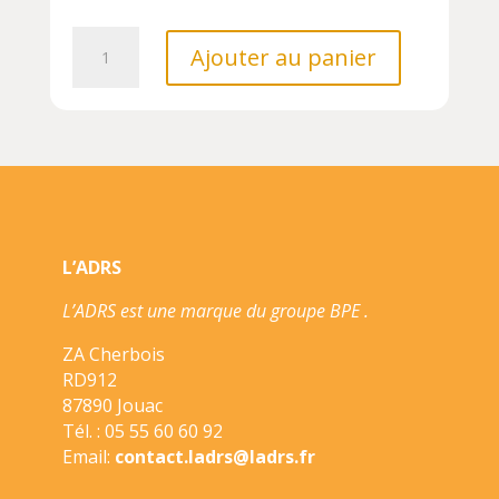
quantité
Ajouter au panier
de
ROMAIN
HUGAULT//COCKPIT/PAQUET/
L’ADRS
L’ADRS est une marque du groupe BPE .
ZA Cherbois
RD912
87890 Jouac
Tél. : 05 55 60 60 92
Email:
contact.ladrs@ladrs.fr