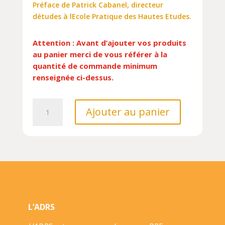
Préface de Patrick Cabanel, directeur
détudes à lEcole Pratique des Hautes Etudes.
Attention : Avant d’ajouter vos produits
au panier merci de vous référer à la
quantité de commande minimum
renseignée ci-dessus.
quantité
Ajouter au panier
de
RESTER
HUMAIN
!
LECONS
D'AUSCHWITZ
ET
DE
L’ADRS
RAVENSBRUCK///AMPELOS/