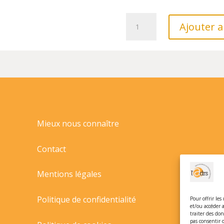
quantité
Ajouter a
de
REQUINS
ET
AUTRES
PREDATEURS
DES
PROFONDEURS//GRAND
FORMAT
ANIMAUX/L
Mieux nous connaître
IMPREVU/
Contact
Mentions légales
Politique de confidentialité
Pour offrir les
et/ou accéder 
traiter des do
pas consentir 