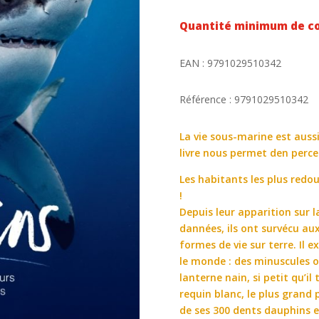
Quantité minimum de c
EAN : 9791029510342
Référence : 9791029510342
La vie sous-marine est aus
livre nous permet den perce
Les habitants les plus redo
!
Depuis leur apparition sur l
dannées, ils ont survécu a
formes de vie sur terre. Il 
le monde : des minuscules 
lanterne nain, si petit qu’i
requin blanc, le plus grand
de ses 300 dents dauphins 