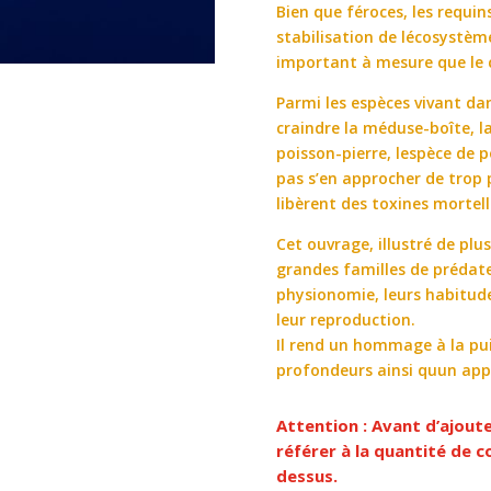
Bien que féroces, les requin
stabilisation de lécosystèm
important à mesure que le c
Parmi les espèces vivant da
craindre la méduse-boîte, la
poisson-pierre, lespèce de 
pas s’en approcher de trop p
libèrent des toxines mortell
Cet ouvrage, illustré de plu
grandes familles de prédate
physionomie, leurs habitud
leur reproduction.
Il rend un hommage à la pu
profondeurs ainsi quun app
Attention : Avant d’ajout
référer à la quantité de
dessus.