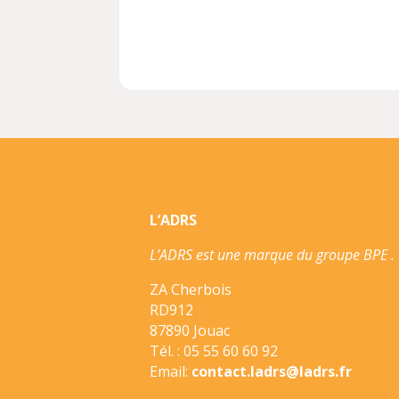
L’ADRS
L’ADRS est une marque du groupe BPE .
ZA Cherbois
RD912
87890 Jouac
Tél. : 05 55 60 60 92
Email:
contact.ladrs@ladrs.fr