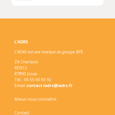
REGLE
EN
PLASTIQUE
SCENE
DU
DEBARQUEMENT
2NDE
L’ADRS
GUERRE
MONDIALE
L’ADRS est une marque du groupe BPE .
30CM
ZA Cherbois
RD912
87890 Jouac
Tél. : 05 55 60 60 92
Email:
contact.ladrs@ladrs.fr
Mieux nous connaître
Contact