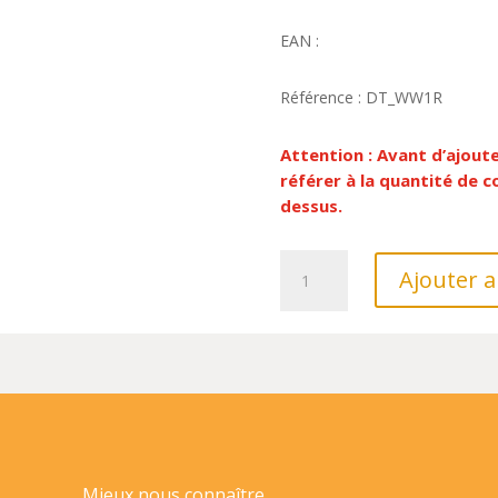
EAN :
Référence : DT_WW1R
Attention : Avant d’ajout
référer à la quantité de
dessus.
quantité
Ajouter a
de
REGLE
EN
BOIS
1ERE
GUERRE
MONDIALE
30CM
Mieux nous connaître