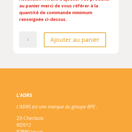
au panier merci de vous référer à la
quantité de commande minimum
renseignée ci-dessus.
quantité
Ajouter au panier
de
RECONNAITRE
TOUTES
LES
ESPECES
DES
ALPES//VOIR
LA
L’ADRS
NATURE
EN
L’ADRS est une marque du groupe BPE .
BALADE/ARTEMIS/
ZA Cherbois
RD912
87890 Jouac