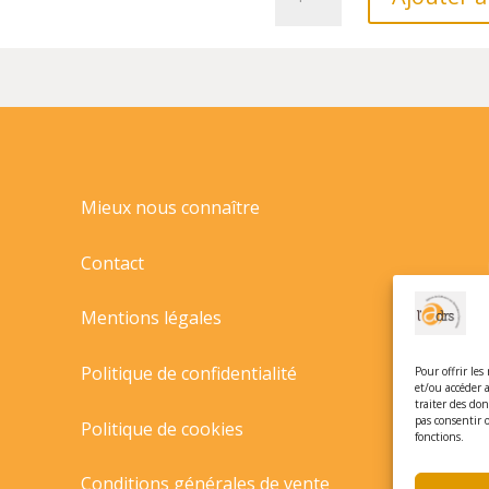
de
RAN
ET
LES
MAMMOUTHS
,
TOME
03//MES
DOCS
Mieux nous connaître
EN
VALISETTE/MILAN/
Contact
Mentions légales
Politique de confidentialité
Pour offrir les
et/ou accéder 
traiter des do
pas consentir 
Politique de cookies
fonctions.
Conditions générales de vente