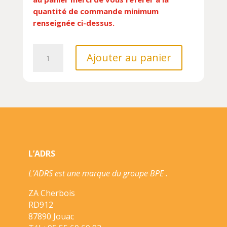
quantité de commande minimum
renseignée ci-dessus.
quantité
Ajouter au panier
de
QUI
SUIS
JE
ANIMAUX
DE
LA
FERM///LITO/
L’ADRS
L’ADRS est une marque du groupe BPE .
ZA Cherbois
RD912
87890 Jouac