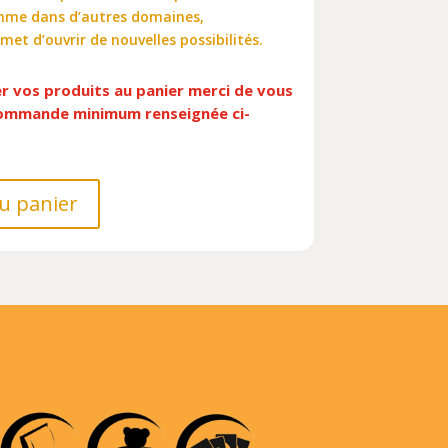
comme dans d’autres domaines,
et d’ouvrir de nouvelles possibilités.
er vos produits au panier merci de vous
 commande minimum renseignée ci-
u panier