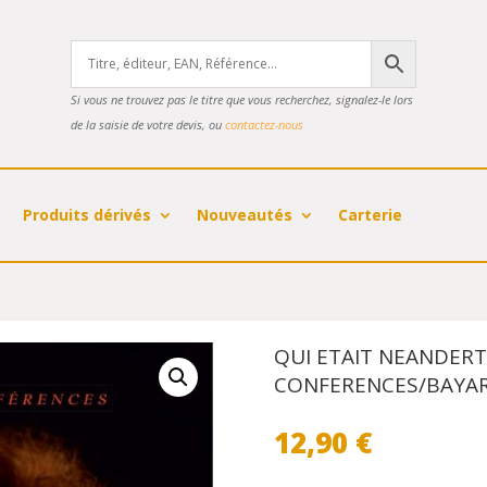
Si vous ne trouvez pas le titre que vous recherchez, signalez-le lors
de la saisie de votre devis, ou
contactez-nous
Produits dérivés
Nouveautés
Carterie
QUI ETAIT NEANDERTA
CONFERENCES/BAYAR
12,90
€