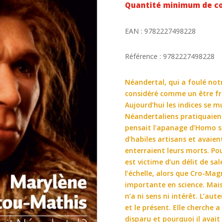
Quantité minimum de c
EAN : 9782227498228
Référence : 9782227498228
Néandertal, qui a foulé notr
considéré comme un être frus
Aujourd’hui les indices se m
Néandertaliens pratiquaient
pensait l’apanage d’Homo sa
d’habiles artisans et avaie
enterraient leurs morts. P
est victime d’un délit de sal
l’échelle, alors que Cro-Ma
importante en science. Mais
n’a ni sens ni intérêt. L’aut
et le présent. Elle cherche
disparu et pourquoi il avait