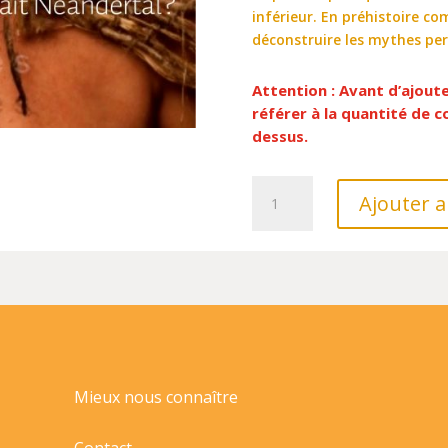
inférieur. En préhistoire 
déconstruire les mythes perm
Attention : Avant d’ajout
référer à la quantité de
dessus.
quantité
Ajouter a
de
QUI
ETAIT
NEANDERTAL
?//LES
PETITES
CONFERENCES/BAYARD
ADULTE/
Mieux nous connaître
Contact