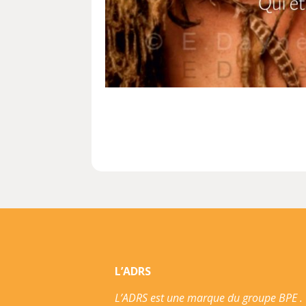
L’ADRS
L’ADRS est une marque du groupe BPE .