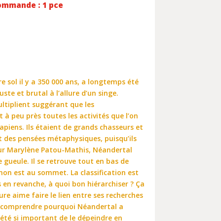
ommande : 1 pce
e sol il y a 350 000 ans, a longtemps été
te et brutal à l’allure d’un singe.
ultiplient suggérant que les
 à peu près toutes les activités que l’on
piens. Ils étaient de grands chasseurs et
nt des pensées métaphysiques, puisqu’ils
our Marylène Patou-Mathis, Néandertal
e gueule. Il se retrouve tout en bas de
gnon est au sommet. La classification est
 en revanche, à quoi bon hiérarchiser ? Ça
eure aime faire le lien entre ses recherches
 a comprendre pourquoi Néandertal a
 été si important de le dépeindre en