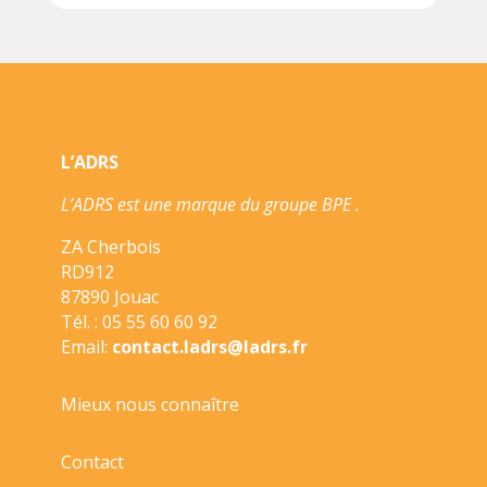
EST
DONC
CE
CHAMPIGNON
?//QUEL
EST
L’ADRS
DONC
?/NATHAN/
L’ADRS est une marque du groupe BPE .
ZA Cherbois
RD912
87890 Jouac
Tél. : 05 55 60 60 92
Email:
contact.ladrs@ladrs.fr
Mieux nous connaître
Contact