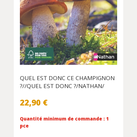
QUEL EST DONC CE CHAMPIGNON
?//QUEL EST DONC ?/NATHAN/
22,90
€
Quantité minimum de commande : 1
pce