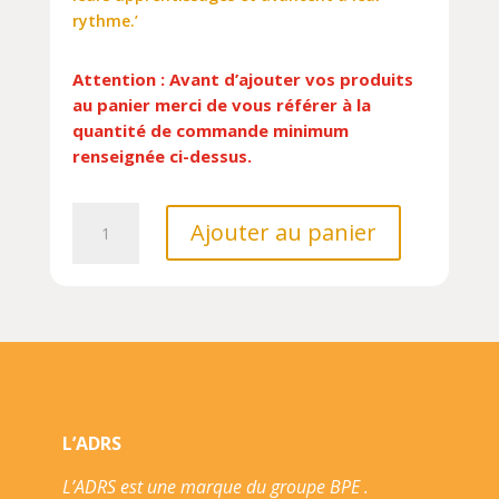
rythme.’
Attention : Avant d’ajouter vos produits
au panier merci de vous référer à la
quantité de commande minimum
renseignée ci-dessus.
quantité
Ajouter au panier
de
QUAND
TU
SERAS
PRET///KIMANE/
L’ADRS
L’ADRS est une marque du groupe BPE .