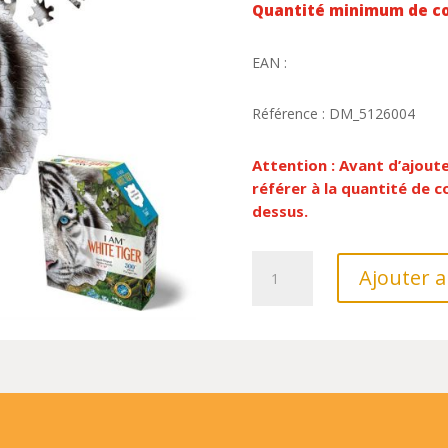
Quantité minimum de c
EAN :
Référence : DM_5126004
Attention : Avant d’ajout
référer à la quantité de
dessus.
quantité
Ajouter a
de
PUZZLE:
TIGRE
BLANC
40.64X40.64CM,
300PCS,
EN
BOITE