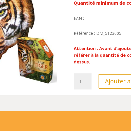
Quantité minimum de c
EAN :
Référence : DM_5123005
Attention : Avant d’ajout
référer à la quantité de
dessus.
quantité
Ajouter a
de
PUZZLE
TIGRE
71.10X68.50CM,
550PCS,
EN
BOITE
24.13X29.21X7.62CM,