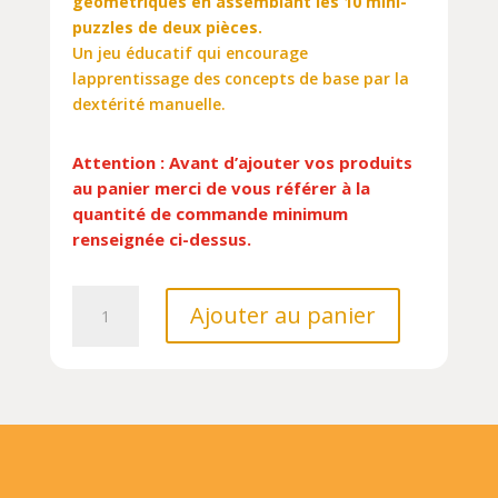
géometriques en assemblant les 10 mini-
puzzles de deux pièces.
Un jeu éducatif qui encourage
lapprentissage des concepts de base par la
dextérité manuelle.
Attention : Avant d’ajouter vos produits
au panier merci de vous référer à la
quantité de commande minimum
renseignée ci-dessus.
quantité
Ajouter au panier
de
PUZZLE
2.
LES
FORMES///SASSI/